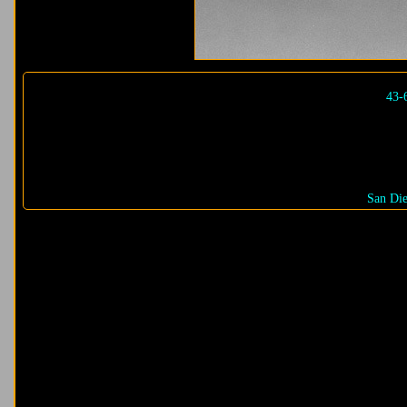
43-
San Di